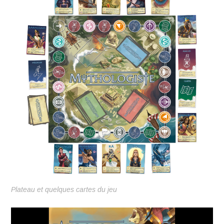
Plateau et quelques cartes du jeu