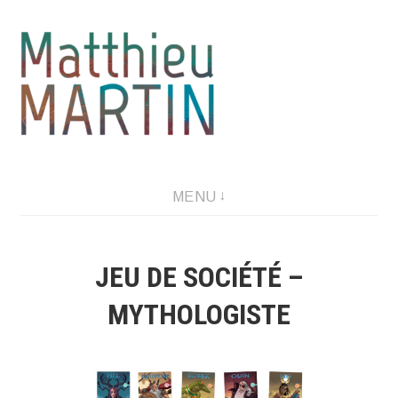
Aller
au
contenu
MENU
JEU DE SOCIÉTÉ –
MYTHOLOGISTE