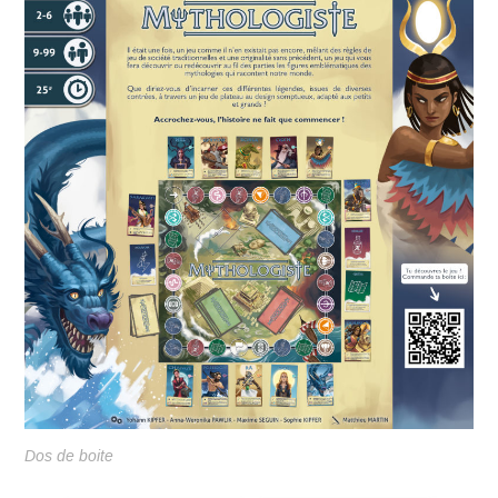
Dos de boite