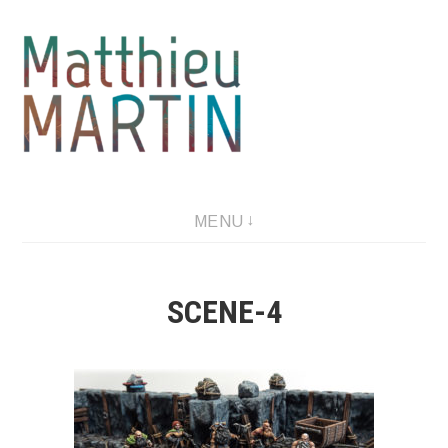
Aller
au
contenu
MENU
SCENE-4