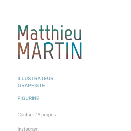
Aller
au
contenu
ILLUSTRATEUR
GRAPHISTE
FIGURINE
Contact / A propos
NAVIG
Instagram